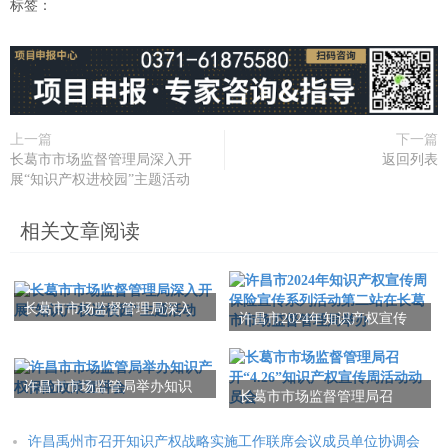
标签：
上一篇
下一篇
长葛市市场监督管理局深入开
返回列表
展“知识产权进校园”主题活动
相关文章阅读
长葛市市场监督管理局深入
许昌市2024年知识产权宣传
开展“知识产权进校园”主题活
周保险宣传系列活动第二站
动
在长葛市市场监督管理局举
办
许昌市市场监管局举办知识
长葛市市场监督管理局召
产权保险政策宣讲会
开“4.26”知识产权宣传周活动
动员会
许昌禹州市召开知识产权战略实施工作联席会议成员单位协调会