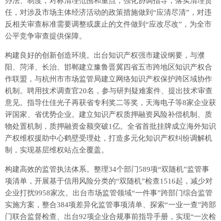
办法、制度，对标清理范围和重点，强化协调指导，落实清理责
任，对涉及市场主体经济活动的政策措施做到“应清尽清”，对违
反相关审查标准需要调整或废止的文件做到“应改尽改”，为全市
公平竞争审查提供保障。
构建良好的创新创造环境。出台知识产权强市建设纲要，与濮
阳、菏泽、长治、邯郸建立豫鲁晋冀四省五市跨地区知识产权合
作联盟，与杭州市市场监管局建立网络知识产权保护跨区域协作
机制。聘用技术调查官20名，参与研判疑难案件、提出技术审查
意见。指导仕佳光子再获省专利奖二等奖，天海电子等8家企业获
评国家、省优势企业。建立知识产权质押融资风险补偿机制、质
物处置机制，质押融资金额突破1亿。全省首批挂牌成立海外知识
产权维权援助中心鹤壁受理处，打造多元化知识产权纠纷调解机
制，实现基层维权站点全覆盖。
构建高效的监管执法体系。整理34个部门589项“双随机”监管事
项清单，开展基于信用风险分类的“双随机”检查1516起，减少对
企业打扰9958家次。出台市场监管领域“一件事”跨部门综合监管
实施方案，整合384项差异化监管事项清单、探索“一业一查”跨部
门联合监督检查、出台92项企业合规事前指导手册，实现“一次检