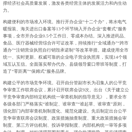
撑经济社会高质量发展，激发各类经营主体的发展活力和内生动
力。
构建便利的市场准入环境。推行开办企业“十二个办”，将水电气
暖报装、海关进出口备案等13个环节纳入开办企业“套餐式”服务
事项，全市开办企业0.5个工作日、零成本办结。深入推进药品、
食品、医疗器械经营综合许可证改革，持续推行“全域通办”“跨市
通办”“注销营业执照自行销毁承诺制”等改革举措。建成使用全市
统一、实时更新、权威可靠的企业电子营业执照库，实现14个领
域互认互信。全面落实帮办代办、县级领导窗口带班等制度，打
造了“零距离”“保姆式”服务品牌。
构建公平的市场竞争环境。召开由分管副市长为召集人的公平竞
争审查工作联席会议，累计召开联席会议9次。出台《关于建立公
平竞争审查内部特定机构统一审查机制的指导意见》，要求全市
各级各部门严格落实“谁制定、谁审查”“谁起草、谁审查”原则，
强化部门内部审查机制制度化、规范化建设。先后制定出台公平
竞争审查联席会议制度、政策措施抽查制度、重大政策措施会审
制度、第三方评估机制、投诉举报制度、内部机构统一审等多项