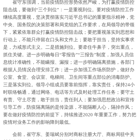
崔守东强调，当前疫情防控形势依然严峻，为打赢疫情防控
阻击战，要做到“三个到位”：一是重视到位。要对疫情防控工作
继续高度重视，坚决贯彻落实习近平总书记的重要指示精神，党
中央、国务院的决策部署和局党组的工作要求，在局领导的带领
下，紧紧依靠群众打赢疫情防控阻击战；要把重视落实到思想和
行动上，不能只停留在口头和文件上；要敢于担当，坚持实事求
是，力戒形式主义。二是措施到位。要牵住牛鼻子，突出重点，
抓住关键。进一步明确每日“零报告”“三报告”制度，加强人员信
息统计准确性，不能瞒报、漏报；进一步明确隔离措施，各部门
根据人员情况合理安排工作；进一步加强工作场所防护，做好办
公室、食堂、会议室、电梯间、卫生间等重点部位的消毒防护。
三是落实到位。领导小组成员要靠前指挥，靠实责任，保持24小
时联络畅通，通过网络、电话等方式及时处理工作任务；要守土
有责、守土尽责，敢于担当，责任到人；要加强思想政治和宣传
引导工作，防疫隔离隔的是传染源，不能隔断人心，隔掉作风；
要在做好疫情防控的前提下，持续推进2020 年重要工作，努力把
疫情对业务工作的影响降到最低。
会前，崔守东、姜瑞斌分别对商标注册大厅、商标局驻中关