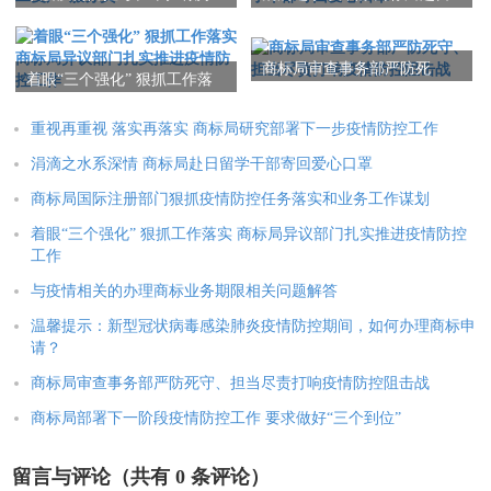
复工复产“服务员”
留学干部寄回爱心口罩
商标局审查事务部严防死
着眼“三个强化” 狠抓工作落
守、担当尽责打响疫情防控
实 商标局异议部门扎实推进
阻击战
疫情防控工作
重视再重视 落实再落实 商标局研究部署下一步疫情防控工作
涓滴之水系深情 商标局赴日留学干部寄回爱心口罩
商标局国际注册部门狠抓疫情防控任务落实和业务工作谋划
着眼“三个强化” 狠抓工作落实 商标局异议部门扎实推进疫情防控
工作
与疫情相关的办理商标业务期限相关问题解答
温馨提示：新型冠状病毒感染肺炎疫情防控期间，如何办理商标申
请？
商标局审查事务部严防死守、担当尽责打响疫情防控阻击战
商标局部署下一阶段疫情防控工作 要求做好“三个到位”
留言与评论（共有
0
条评论）