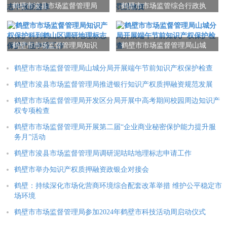
鹤壁市浚县市场监督管理局
鹤壁市市场监管综合行政执
特邀省市专家共谋善堂花生
法支队集中销毁一批侵权假
地理标志申报新篇章
冒伪劣罚没物资
鹤壁市市场监督管理局知识
鹤壁市市场监督管理局山城
产权保护科到鹤山区调研地
分局开展端午节前知识产权
理标志保护产品申报工作
保护检查
鹤壁市市场监督管理局山城分局开展端午节前知识产权保护检查
鹤壁市浚县市场监督管理局推进银行知识产权质押融资规范发展
鹤壁市市场监督管理局开发区分局开展中高考期间校园周边知识产
权专项检查
鹤壁市市场监督管理局开展第二届“企业商业秘密保护能力提升服
务月”活动
鹤壁市浚县市场监督管理局调研泥咕咕地理标志申请工作
鹤壁市举办知识产权质押融资政银企对接会
鹤壁：持续深化市场化营商环境综合配套改革举措 维护公平稳定市
场环境
鹤壁市市场监督管理局参加2024年鹤壁市科技活动周启动仪式