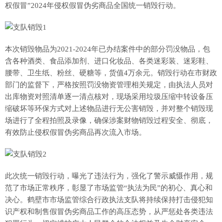
权假冒”2024年侵权假冒伪劣商品全国统一销毁行动。
本次销毁物品为2021-2024年已办结案件中的部分罚没物品，包
含各种酒类、食品添加剂、进口化妆品、各类迷彩装、迷彩鞋、
腰带、卫生纸、粉丝、硬糖等，货值4万余元。销毁行动在市财政
部门的监督下，严格按照罚没物资管理相关规定，由执法人员对
出库物资对照清单逐一清点核对，现场采用垃圾压缩中转设备压
缩破坏等环保方式对上述物品进行无公害销毁，并对整个销毁现
场进行了全程拍照及录像，确保涉案财物销毁过程安全、彻底，
有效防止侵权假冒伪劣商品再次流入市场。
此次统一销毁行动，曝光了违法行为，强化了警示威慑作用，规
范了市场正常秩序，彰显了市场监管“执法为民”的初心、真心和
决心。鹤壁市市场监管综合行政执法支队将持续保持打击侵犯知
识产权和制售假冒伪劣商品工作的高压态势，从严惩处各类违法