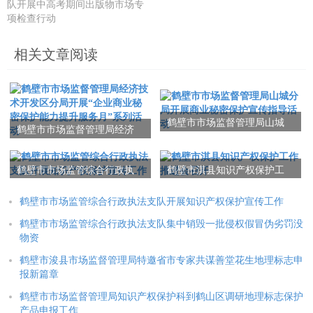
队开展中高考期间出版物市场专
项检查行动
相关文章阅读
鹤壁市市场监督管理局山城
鹤壁市市场监督管理局经济
分局开展商业秘密保护宣传
技术开发区分局开展“企业商
指导活动
业秘密保护能力提升服务
鹤壁市市场监管综合行政执
鹤壁市淇县知识产权保护工
月”系列活动
法支队开展知识产权保护宣
作推进会召开
传工作
鹤壁市市场监管综合行政执法支队开展知识产权保护宣传工作
鹤壁市市场监管综合行政执法支队集中销毁一批侵权假冒伪劣罚没
物资
鹤壁市浚县市场监督管理局特邀省市专家共谋善堂花生地理标志申
报新篇章
鹤壁市市场监督管理局知识产权保护科到鹤山区调研地理标志保护
产品申报工作