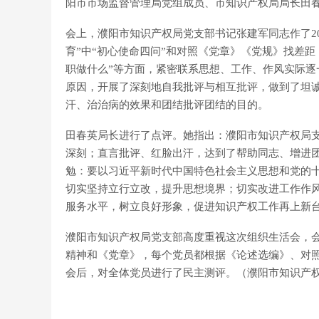
阳市市场监督管理局党组成员、市知识产权局局长田
会上，濮阳市知识产权局党支部书记张建军同志作了20
育”中“初心使命四问”和对照《党章》《党规》找差
职做什么”等方面，紧密联系思想、工作、作风实际
原因，开展了深刻地自我批评与相互批评，做到了坦
汗、治治病的效果和团结批评团结的目的。
田春英局长进行了点评。她指出：濮阳市知识产权局
深刻；直言批评、红脸出汗，达到了帮助同志、增进
勉：要以习近平新时代中国特色社会主义思想和党的
切实坚持立行立改，提升思想境界；切实改进工作作
服务水平，树立良好形象，促进知识产权工作再上新
濮阳市知识产权局党支部高度重视这次组织生活会，
精神和《党章》，每个党员都根据《论述选编》、对照
会后，对全体党员进行了民主测评。（濮阳市知识产权局