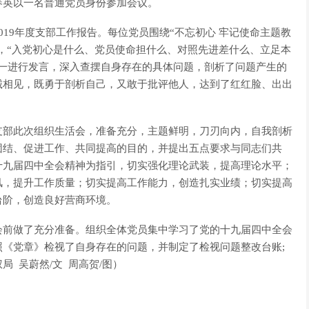
春英以一名普通党员身份参加会议。
19年度支部工作报告。每位党员围绕“不忘初心 牢记使命主题教
距，“入党初心是什么、党员使命担什么、对照先进差什么、立足本
逐一进行发言，深入查摆自身存在的具体问题，剖析了问题产生的
诚相见，既勇于剖析自己，又敢于批评他人，达到了红红脸、出出
支部此次组织生活会，准备充分，主题鲜明，刀刃向内，自我剖析
团结、促进工作、共同提高的目的，并提出五点要求与同志们共
十九届四中全会精神为指引，切实强化理论武装，提高理论水平；
风，提升工作质量；切实提高工作能力，创造扎实业绩；切实提高
台阶，创造良好营商环境。
会前做了充分准备。组织全体党员集中学习了党的十九届四中全会
《党章》检视了自身存在的问题，并制定了检视问题整改台账;
 吴蔚然/文 周高贺/图）