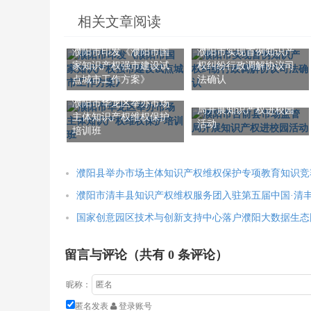
相关文章阅读
濮阳市印发《濮阳市国
濮阳市实现首例知识产
家知识产权强市建设试
权纠纷行政调解协议司
点城市工作方案》
法确认
濮阳市台前县市场监管
濮阳市华龙区举办市场
局开展知识产权进校园
主体知识产权维权保护
活动
培训班
濮阳县举办市场主体知识产权维权保护专项教育知识竞
濮阳市清丰县知识产权维权服务团入驻第五届中国·清
国家创意园区技术与创新支持中心落户濮阳大数据生态
留言与评论（共有
0
条评论）
昵称：
匿名发表
登录账号