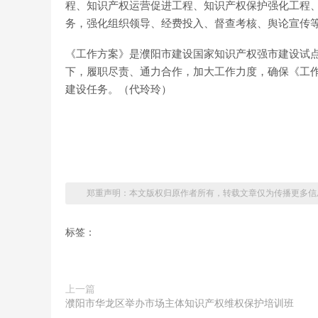
程、知识产权运营促进工程、知识产权保护强化工程
务，强化组织领导、经费投入、督查考核、舆论宣传
《工作方案》是濮阳市建设国家知识产权强市建设试
下，履职尽责、通力合作，加大工作力度，确保《工作
建设任务。（代玲玲）
郑重声明：本文版权归原作者所有，转载文章仅为传播更多信
标签：
上一篇
濮阳市华龙区举办市场主体知识产权维权保护培训班