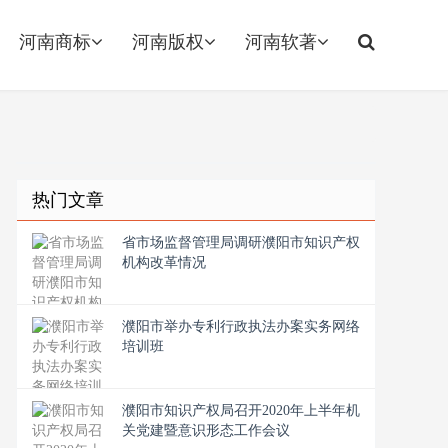
河南商标
河南版权
河南软著
热门文章
省市场监督管理局调研濮阳市知识产权
机构改革情况
濮阳市举办专利行政执法办案实务网络
培训班
濮阳市知识产权局召开2020年上半年机
关党建暨意识形态工作会议