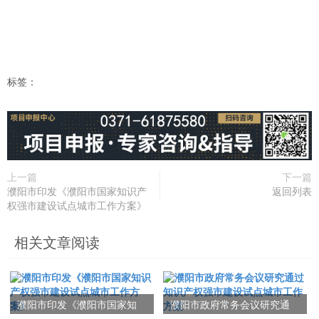
标签：
上一篇
下一篇
濮阳市印发《濮阳市国家知识产
返回列表
权强市建设试点城市工作方案》
相关文章阅读
濮阳市印发《濮阳市国家知
濮阳市政府常务会议研究通