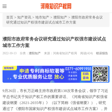
首页
>
知产资讯
>
地市知产
>
濮阳知产
>
濮阳市政府常务会议
研究通过知识产权强市建设试点城市工作方案
濮阳市政府常务会议研究通过知识产权强市建设试点
城市工作方案
2022-10-13
分类：
濮阳知产
来源：河南省知识产权局
阅读(
424)
错误报告
9月26日，市长万正峰主持市政府第138次常务会议，领学了习近
平总书记关于知识产权工作的重要讲话、《河南省知识产权强省
建设纲要（2021-2035年）》（以下简称《强省纲要》），研究
通过了《濮阳市国家知识产权强市建设试点城市工作方案》，并