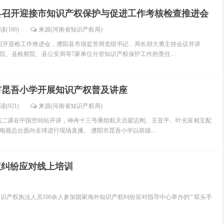
县召开迎接市知识产权保护与促进工作考核检查推进会
读(186)
来源(河南省知识产权局)
县召开迎检工作推进会，濮阳县市场监管局党组书记、局长胡大勇主持会议并讲
院、县检察院、县公安局等7家单位分管知识产权保护工作的责任...
市昆吾小学开展知识产权普及讲座
读(921)
来源(河南省知识产权局)
堂”第二课在中国空间站开讲，神舟十三号乘组航天员翟志刚、王亚平、叶光富相互配
电视总台面向全球进行现场直播。 濮阳市昆吾小学以班级...
权纠纷应对线上培训
知识产权执法人员100余人参加国家海外知识产权纠纷应对指导中心举办的“‘双头手