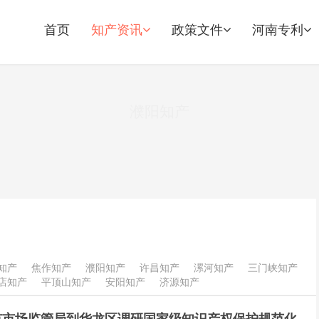
首页
知产资讯
政策文件
河南专利
濮阳知产
知产
焦作知产
濮阳知产
许昌知产
漯河知产
三门峡知产
店知产
平顶山知产
安阳知产
济源知产