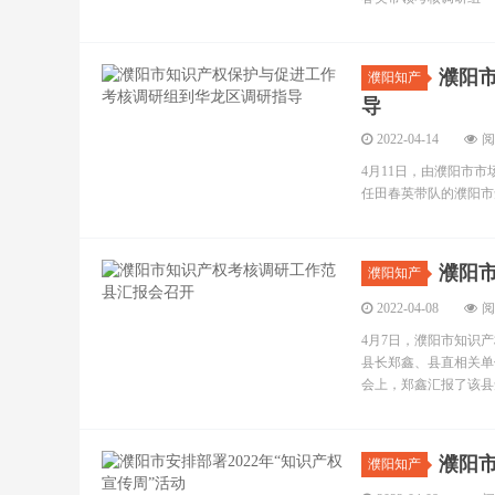
濮阳
濮阳知产
导
2022-04-14
阅
4月11日，由濮阳市
任田春英带队的濮阳市
濮阳
濮阳知产
2022-04-08
阅
4月7日，濮阳市知识
县长郑鑫、县直相关单
会上，郑鑫汇报了该县知
濮阳市
濮阳知产