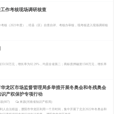
进工作考核现场调研核查
考核（2021年度），经县（区）自查自评、考核办审核，现考核进入现场调研核
列
5150万元，增长率为92.29%，均居全省第二；商标质押融资1500万元，增长率
市华龙区市场监督管理局多举措开展冬奥会和冬残奥会
知识产权保护专项行动
读(807)
来源(河南省知识产权局)
利人合法权益，濮阳市华龙区利用一个月时间，集中开展了北京2022年冬奥会和